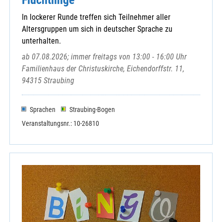
Unterauerbach
In lockerer Runde treffen sich Teilnehmer aller
Wackersdorf
Altersgruppen um sich in deutscher Sprache zu
Weihern
unterhalten.
Wernberg-Köblitz
ab 07.08.2026; immer freitags von 13:00 - 16:00 Uhr
Winklarn -Thanstein - Kulz - Muschenried
Familienhaus der Christuskirche, Eichendorffstr. 11,
94315 Straubing
Sprachen
Straubing-Bogen
Hospizdienst Nittenau
Veranstaltungsnr.: 10-26810
Hospizverein Schwandorf
Kath. Landvolkbewegung - Kreisverband
Kneippverein Fensterbachtal
Kneippverein Schwandorf
Schönstattfamilie Nittenau
Schwandorf - KAB-Kreisverband
Schwandorf - Kolpingsfamilie
Schwandorf - Kolpingwerk Bezirksverband