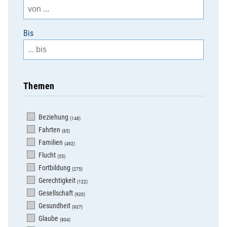
Bis
Themen
Beziehung
(148)
Fahrten
(65)
Familien
(492)
Flucht
(55)
Fortbildung
(275)
Gerechtigkeit
(122)
Gesellschaft
(920)
Gesundheit
(937)
Glaube
(804)