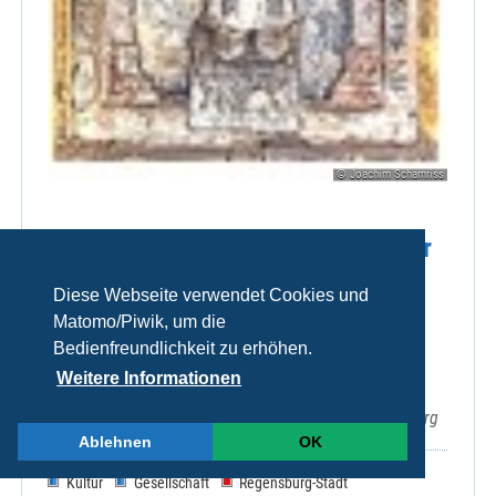
© Joachim Schamriss
Führungen durch die Schatzkammer
und die östlichen Krypten
Diese Webseite verwendet Cookies und
(Emmerams-(Ring-)) und
Matomo/Piwik, um die
Ramwoldkrypta.
Bedienfreundlichkeit zu erhöhen.
Weitere Informationen
Sa 08.08.2026, 15:00 Uhr
EmmeramForum, Emmeramsplatz 3, 93047 Regensburg
Ablehnen
OK
Kultur
Gesellschaft
Regensburg-Stadt