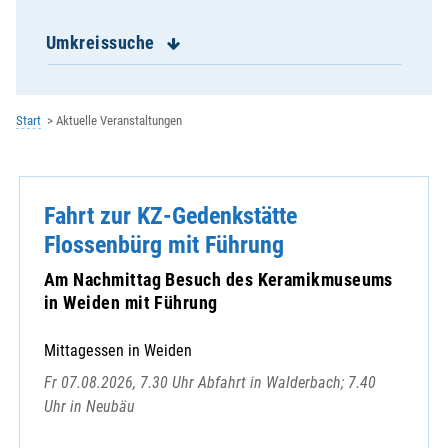
Kemnath b. Fuhrn
Klardorf - Wiefelsdorf
Umkreissuche
Leonberg
Maxhütte-Haidhof - Rappenbügl
Muschenried
Start
Aktuelle Veranstaltungen
Nabburg
Neukirchen
Neukirchen-Balbini
Fahrt zur KZ-Gedenkstätte
Neunaigen
Neunburg v. Wald
Flossenbürg mit Führung
Niedermurach
Am Nachmittag Besuch des Keramikmuseums
Nittenau
in Weiden mit Führung
Oberköblitz
Oberviechtach
Mittagessen in Weiden
Pertolzhofen
Fr 07.08.2026, 7.30 Uhr Abfahrt in Walderbach; 7.40
Pfreimd
Uhr in Neubäu
Pirkensee
Premberg