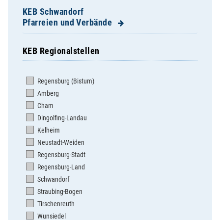
KEB Schwandorf
Pfarreien und Verbände
KEB Regionalstellen
Altendorf - Weidenthal - Gleiritsch
Bodenwöhr
Regensburg (Bistum)
Bruck
Amberg
Burglengenfeld St. Josef
Cham
Burglengenfeld St. Vitus
Dingolfing-Landau
Dachelhofen
Kelheim
Dieterskirchen
Neustadt-Weiden
Dietldorf
Regensburg-Stadt
Dürnsricht-Wolfring-Högling
Regensburg-Land
Ettmannsdorf
Schwandorf
Fischbach
Straubing-Bogen
Fronberg
Tirschenreuth
Katzdorf
Wunsiedel