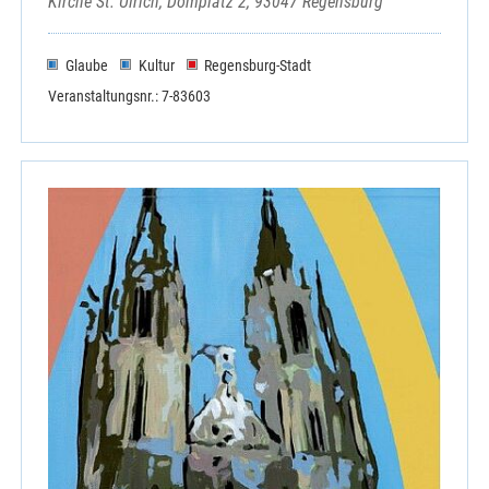
Kirche St. Ulrich, Domplatz 2, 93047 Regensburg
Unterauerbach
Wackersdorf
Glaube
Kultur
Regensburg-Stadt
Weihern
Wernberg-Köblitz
Veranstaltungsnr.: 7-83603
Winklarn -Thanstein - Kulz - Muschenried
Hospizdienst Nittenau
Hospizverein Schwandorf
Kath. Landvolkbewegung - Kreisverband
Kneippverein Fensterbachtal
Kneippverein Schwandorf
Schönstattfamilie Nittenau
Schwandorf - KAB-Kreisverband
Schwandorf - Kolpingsfamilie
Schwandorf - Kolpingwerk Bezirksverband