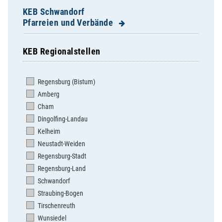
KEB Schwandorf
Pfarreien und Verbände
KEB Regionalstellen
Altendorf - Weidenthal - Gleiritsch
Bodenwöhr
Regensburg (Bistum)
Bruck
Amberg
Burglengenfeld St. Josef
Cham
Burglengenfeld St. Vitus
Dingolfing-Landau
Dachelhofen
Kelheim
Dieterskirchen
Neustadt-Weiden
Dietldorf
Regensburg-Stadt
Dürnsricht-Wolfring-Högling
Regensburg-Land
Ettmannsdorf
Schwandorf
Fischbach
Straubing-Bogen
Fronberg
Tirschenreuth
Katzdorf
Wunsiedel