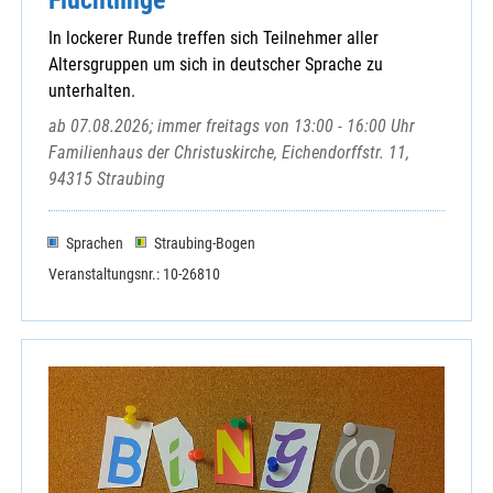
Unterauerbach
In lockerer Runde treffen sich Teilnehmer aller
Wackersdorf
Altersgruppen um sich in deutscher Sprache zu
Weihern
unterhalten.
Wernberg-Köblitz
ab 07.08.2026; immer freitags von 13:00 - 16:00 Uhr
Winklarn -Thanstein - Kulz - Muschenried
Familienhaus der Christuskirche, Eichendorffstr. 11,
94315 Straubing
Sprachen
Straubing-Bogen
Hospizdienst Nittenau
Veranstaltungsnr.: 10-26810
Hospizverein Schwandorf
Kath. Landvolkbewegung - Kreisverband
Kneippverein Fensterbachtal
Kneippverein Schwandorf
Schönstattfamilie Nittenau
Schwandorf - KAB-Kreisverband
Schwandorf - Kolpingsfamilie
Schwandorf - Kolpingwerk Bezirksverband