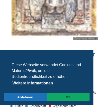
© Joachim Schamriss
Führungen durch die Schatzkammer
und die östlichen Krypten
Diese Webseite verwendet Cookies und
(Emmerams-(Ring-)) und
Matomo/Piwik, um die
Ramwoldkrypta.
Bedienfreundlichkeit zu erhöhen.
Weitere Informationen
Sa 08.08.2026, 15:00 Uhr
EmmeramForum, Emmeramsplatz 3, 93047 Regensburg
Ablehnen
OK
Kultur
Gesellschaft
Regensburg-Stadt