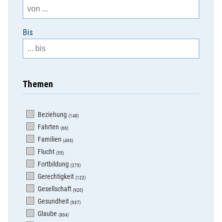
Bis
Themen
Beziehung
(148)
Fahrten
(66)
Familien
(493)
Flucht
(55)
Fortbildung
(275)
Gerechtigkeit
(122)
Gesellschaft
(920)
Gesundheit
(937)
Glaube
(804)