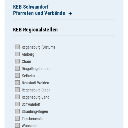
KEB Schwandorf
Pfarreien und Verbände
KEB Regionalstellen
Altendorf - Weidenthal - Gleiritsch
Bodenwöhr
Regensburg (Bistum)
Bruck
Amberg
Burglengenfeld St. Josef
Cham
Burglengenfeld St. Vitus
Dingolfing-Landau
Dachelhofen
Kelheim
Dieterskirchen
Neustadt-Weiden
Dietldorf
Regensburg-Stadt
Dürnsricht-Wolfring-Högling
Regensburg-Land
Ettmannsdorf
Schwandorf
Fischbach
Straubing-Bogen
Fronberg
Tirschenreuth
Katzdorf
Wunsiedel