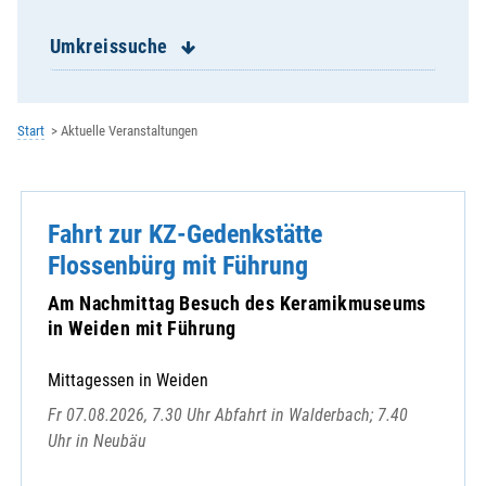
Kemnath b. Fuhrn
Klardorf - Wiefelsdorf
Umkreissuche
Leonberg
Maxhütte-Haidhof - Rappenbügl
Muschenried
Start
Aktuelle Veranstaltungen
Nabburg
Neukirchen
Neukirchen-Balbini
Fahrt zur KZ-Gedenkstätte
Neunaigen
Neunburg v. Wald
Flossenbürg mit Führung
Niedermurach
Am Nachmittag Besuch des Keramikmuseums
Nittenau
in Weiden mit Führung
Oberköblitz
Oberviechtach
Mittagessen in Weiden
Pertolzhofen
Fr 07.08.2026, 7.30 Uhr Abfahrt in Walderbach; 7.40
Pfreimd
Uhr in Neubäu
Pirkensee
Premberg