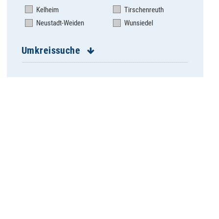
Josef
Schmidgaden-
Kelheim
Tirschenreuth
Trisching-Rottendorf
Burglengenfeld St.
Neustadt-Weiden
Wunsiedel
Vitus
Schönsee - Gaisthal -
Stadlern - Weiding
Dachelhofen
Schwandorf Herz
Umkreissuche
Dieterskirchen
Jesu
Dietldorf
Schwandorf
Dürnsricht-Wolfring-
Kreuzberg
Högling
Schwandorf St. Jakob
Ettmannsdorf
Schwandorf St. Paul
Fischbach
Schwarzach-Altfalter-
Fronberg
Unterauerbach
Katzdorf
Schwarzenfeld
Kemnath b. Fuhrn
Schwarzhofen -
Dieterskirchen
Klardorf - Wiefelsdorf
Stadlern-Schönsee-
Leonberg
Gaisthal-Weiding
Maxhütte-Haidhof -
Stadtkirche
Rappenbügl
Burglengenfeld
Muschenried