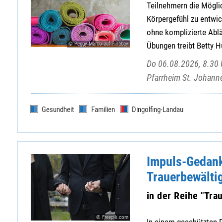
Teilnehmern die Möglic
Körpergefühl zu entwic
ohne komplizierte Ablä
© Peggy Marco auf Pixabay
Übungen treibt Betty H
Do 06.08.2026, 8.30 U
Pfarrheim St. Johann
Gesundheit
Familien
Dingolfing-Landau
Impuls-Gedank
Trauerbewälti
in der Reihe "Tr
© Freepik.com
In einem geschützten 