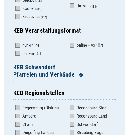
Glaube
(796)
Umwelt
(138)
Kochen
(86)
Kreativität
(318)
KEB Veranstaltungsformat
nur online
online + vor Ort
nur vor Ort
KEB Schwandorf
Pfarreien und Verbände
KEB Regionalstellen
Altendorf - Weidenthal
Premberg
- Gleiritsch
Regensburg (Bistum)
Regensburg-Stadt
Rappenbügl -
Bodenwöhr
Maxhütte-Haidhof
Amberg
Regensburg-Land
Bruck
Rottendorf -
Cham
Schwandorf
Schmidgaden-Trisching
Burglengenfeld St.
Dingolfing-Landau
Straubing-Bogen