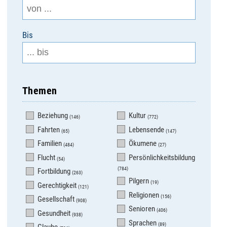
Bis
Themen
Beziehung
Kultur
(146)
(772)
Fahrten
Lebensende
(65)
(147)
Familien
Ökumene
(484)
(27)
Flucht
Persönlichkeitsbildung
(54)
(784)
Fortbildung
(263)
Pilgern
(19)
Gerechtigkeit
(121)
Religionen
(156)
Gesellschaft
(908)
Senioren
(406)
Gesundheit
(938)
Sprachen
(89)