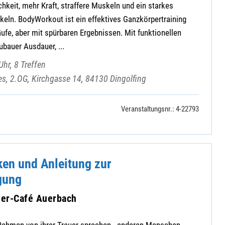
hkeit, mehr Kraft, straffere Muskeln und ein starkes
keln. BodyWorkout ist ein effektives Ganzkörpertraining
ufe, aber mit spürbaren Ergebnissen. Mit funktionellen
ubauer Ausdauer, ...
hr, 8 Treffen
es, 2.OG, Kirchgasse 14, 84130 Dingolfing
Veranstaltungsnr.: 4-22793
en und Anleitung zur
gung
auer-Café Auerbach
Rahmen von ihrer Trauer sprechen - anderen Menschen